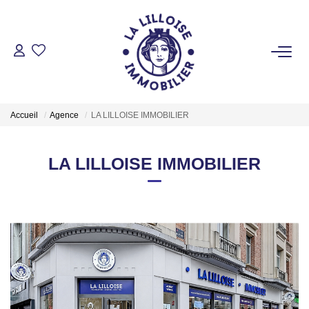
ACHETER
Nos Biens Sur Lille Et Sa Métropole
Accueil
Agence
LA LILLOISE IMMOBILIER
Nos Biens Au Touquet Paris-Plage
Tous Nos Biens
LA LILLOISE IMMOBILIER
LOUER
VENDRE
GESTION LOCATIVE